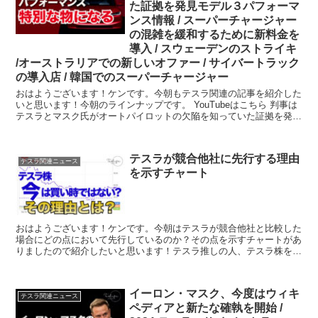
た証拠を発見モデル３パフォーマ
ンス情報 / スーパーチャージャー
の混雑を緩和するために新料金を
導入 / スウェーデンのストライキ
/オーストラリアでの新しいオファー / サイバートラック
の導入店 / 韓国でのスーパーチャージャー
おはようございます！ケンです。今朝もテスラ関連の記事を紹介した
いと思います！今朝のラインナップです。 YouTubeはこちら 判事は
テスラとマスク氏がオートパイロットの欠陥を知っていた証拠を発見
フロ...
テスラが競合他社に先行する理由
テスラ関連ニュース
を示すチャート
おはようございます！ケンです。今朝はテスラが競合他社と比較した
場合にどの点において先行しているのか？その点を示すチャートがあ
りましたので紹介したいと思います！テスラ推しの人、テスラ株をさ
れている人にとってなかなか面白いデータだと思いますの...
イーロン・マスク、今度はウィキ
テスラ関連ニュース
ペディアと新たな確執を開始 /