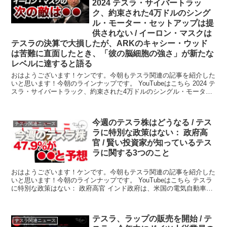
2024 テスラ・サイバートラッ
ク、約束された4万ドルのシング
ル・モーター・セットアップは提
供されない / イーロン・マスクは
テスラの決算で大損したが、ARKのキャシー・ウッド
は苦難に直面したとき、「彼の脳細胞の強さ」が新たな
レベルに達すると語る
おはようございます！ケンです。今朝もテスラ関連の記事を紹介した
いと思います！今朝のラインナップです。 YouTubeはこちら 2024 テ
スラ・サイバートラック、約束された4万ドルのシングル・モータ
ー・セッ...
今週のテスラ株はどうなる / テス
テスラ関連ニュース
ラに特別な政策はない： 政府高
官 / 賢い投資家が知っているテス
ラに関する3つのこと
おはようございます！ケンです。今朝もテスラ関連の記事を紹介した
いと思います！今朝のラインナップです。 YouTubeはこちら テスラ
に特別な政策はない： 政府高官 インド政府は、米国の電気自動車メ
ーカ...
テスラ、ラップの販売を開始 / テ
テスラ関連ニュース