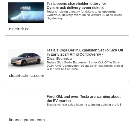
Tesla opens shareholder lottery for
Cybertruck delivery event tickets
Tesla is holding a lottery for tickets to its upcoming
Cybertruck delivery event on November 30 at its Texas
Gigafactory...
electrek.co
Tesla's Giga Berlin Expansion Set To Kick Off
In Early 2024 Amid Controversy -
CleanTechnica
Tesla's Giga Berlin Expansion Set to Kick Off in Early
2024 Amid Controversy, eGiga Berlin expansion project
in the first half of 2024.
cleantechnica.com
Ford, GM, and even Tesla are warning about
the EV market
Electric vehicle sales have hit a tipping point in the US.
finance.yahoo.com