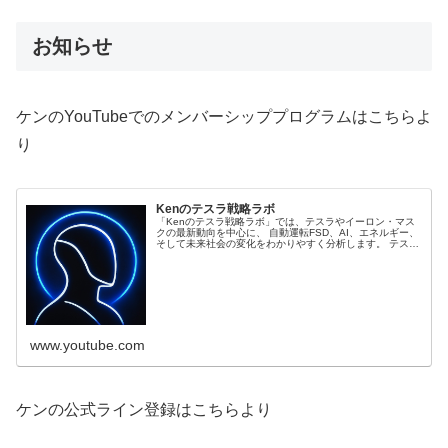
お知らせ
ケンのYouTubeでのメンバーシッププログラムはこちらよ
り
Kenのテスラ戦略ラボ
「Kenのテスラ戦略ラボ」では、テスラやイーロン・マス
クの最新動向を中心に、 自動運転FSD、AI、エネルギー、
そして未来社会の変化をわかりやすく分析します。 テスラ
株価や製造戦略、ロボタクシー、Optimusなどの新技術
を、 ニュースではなく “Kenの視点” で深掘り。 世界の動
きを未来から逆算して読み解く、分析...
www.youtube.com
ケンの公式ライン登録はこちらより