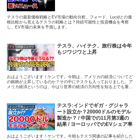
テスラの最新価格戦略とEV市場の動向分析。フォード、Lucidとの価
格比較から見えるテスラの戦略とは？持続可能性と投資機会を考察
し、EV市場の未来を予測します。
テスラ、ハイテク、旅行株は今年
テスラ関連ニュース
もジワジワと上昇
おはようございます！ケンです。今朝は、アメリカの経済についてど
の銘柄が上昇しているのか？その中にテスラも入っておりました。ア
メリカ経済というのは、やはり世界の経済の方向性を知る上でも重要
だと思います。本日は、アメリカでの株はどこが伸びてい...
テスラ:インドでギガ・グジャラ
テスラ関連ニュース
ート設立か？20000ドルのモデル
製造か？ / 中国での11月第3週の
結果 / ヨーロッパでのEVシェア率
おはようございます！ケンです。今朝もテスラ関連の記事を紹介した