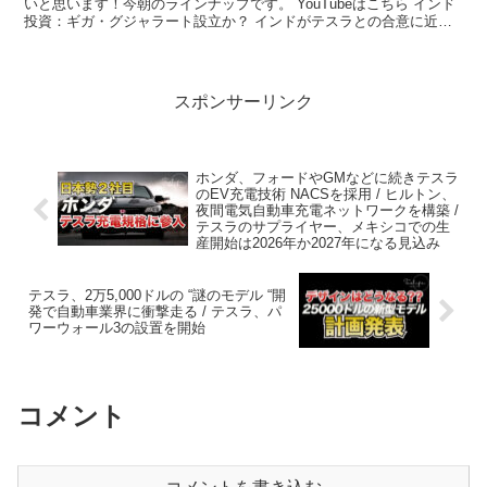
いと思います！今朝のラインナップです。 YouTubeはこちら インド
投資：ギガ・グジャラート設立か？ インドがテスラとの合意に近づ
いてお...
スポンサーリンク
ホンダ、フォードやGMなどに続きテスラ
のEV充電技術 NACSを採用 / ヒルトン、
夜間電気自動車充電ネットワークを構築 /
テスラのサプライヤー、メキシコでの生
産開始は2026年か2027年になる見込み
テスラ、2万5,000ドルの “謎のモデル “開
発で自動車業界に衝撃走る / テスラ、パ
ワーウォール3の設置を開始
コメント