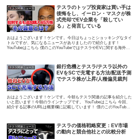
テスラのトップ投資家は買い手は
テスラ関連ニュース
後悔をし、イーロン・マスクが株
式売却でEV企業を「殺してい
る」と発言している
おはようございます！ケンです。今日はちょっとショッキングなタイ
トルですが、気になるニュースがありましたので紹介します！
YouTubeはこちら 僕のこのYouTubeではテスラやEVに関する海外の
最新ニュース、テス...
銀行危機とテスラ/テスラ以外の
テスラ関連ニュース
EVをSCで充電する方法/配送予測
でテスラ株が上昇/人種偏見裁判
おはようございます！ケンです。今朝もテスラ関連の記事を紹介した
いと思います！今朝のラインナップです。 YouTubeはこちら 今回、
紹介する記事のURLは概要欄に記載しています！ 僕のこのYouTube
ではテスラ...
テスラの価格戦略変更：EV市場
テスラ関連ニュース
の動向と競合他社との比較分析