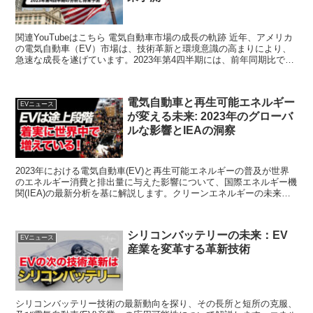
関連YouTubeはこちら 電気自動車市場の成長の軌跡 近年、アメリカ
の電気自動車（EV）市場は、技術革新と環境意識の高まりにより、
急速な成長を遂げています。2023年第4四半期には、前年同期比で
29%、2021年...
電気自動車と再生可能エネルギー
EVニュース
が変える未来: 2023年のグローバ
ルな影響とIEAの洞察
2023年における電気自動車(EV)と再生可能エネルギーの普及が世界
のエネルギー消費と排出量に与えた影響について、国際エネルギー機
関(IEA)の最新分析を基に解説します。クリーンエネルギーの未来を
形作る重要な洞察を提供します。
シリコンバッテリーの未来：EV
EVニュース
産業を変革する革新技術
シリコンバッテリー技術の最新動向を探り、その長所と短所の克服、