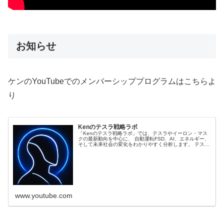
お知らせ
ケンのYouTubeでのメンバーシッププログラムはこちらよ
り
Kenのテスラ戦略ラボ
「Kenのテスラ戦略ラボ」では、テスラやイーロン・マス
クの最新動向を中心に、 自動運転FSD、AI、エネルギー、
そして未来社会の変化をわかりやすく分析します。 テスラ
株価や製造戦略、ロボタクシー、Optimusなどの新技術
を、 ニュースではなく “Kenの視点” で深掘り。 世界の動
きを未来から逆算して読み解く、分析...
www.youtube.com