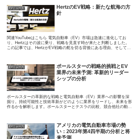
HertzのEV戦略：新たな航海の方
EVニュース
針
関連YouTubeはこちら 電気自動車（EV）市場は急速に進化してお
り、Hertzはその波に乗り、戦略を見直す時が来たと判断しました。
この記事では、HertzがEV戦略の舵を切る背後にある理由、そして自
動車業界における彼...
ポールスターの戦略的挑戦とEV
EVニュース
業界の未来予測: 革新的リーダー
シップの分析
ポールスターの革新的な戦略と電気自動車（EV）業界への影響を深
掘り。持続可能性と技術革新がどのように業界をリードし、未来を形
作るかを解析します。ポールスターとテスラの比較、競合他社の動向
も掘り下げていきます。
アメリカの電気自動車市場の勢
EVニュース
い：2023年第4四半期の分析と将
来予測