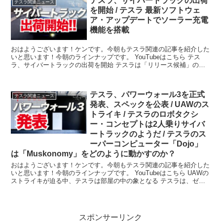
テスラ、サイバートラックの出荷
テスラ関連ニュース
を開始 / テスラ 最新ソフトウェ
ア・アップデートでソーラー充電
機能を搭載
おはようございます！ケンです。今朝もテスラ関連の記事を紹介した
いと思います！今朝のラインナップです。 YouTubeはこちら テス
ラ、サイバートラックの出荷を開始 テスラは「リリース候補」のサ
イバート...
テスラ、パワーウォール3を正式
テスラ関連ニュース
発表、スペックを公表 / UAWのス
トライキ / テスラのロボタクシ
ー・コンセプトは2人乗りサイバ
ートラックのようだ / テスラのス
ーパーコンピューター「Dojo」
は「Muskonomy」をどのように動かすのか？
おはようございます！ケンです。今朝もテスラ関連の記事を紹介した
いと思います！今朝のラインナップです。 YouTubeはこちら UAWの
ストライキが迫る中、テスラは部屋の中の象となる テスラは、ゼネ
ラル...
スポンサーリンク