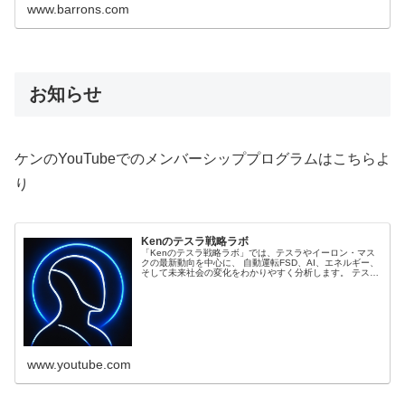
www.barrons.com
お知らせ
ケンのYouTubeでのメンバーシッププログラムはこちらよ
り
Kenのテスラ戦略ラボ
「Kenのテスラ戦略ラボ」では、テスラやイーロン・マス
クの最新動向を中心に、 自動運転FSD、AI、エネルギー、
そして未来社会の変化をわかりやすく分析します。 テスラ
株価や製造戦略、ロボタクシー、Optimusなどの新技術
を、 ニュースではなく “Kenの視点” で深掘り。 世界の動
きを未来から逆算して読み解く、分析...
www.youtube.com