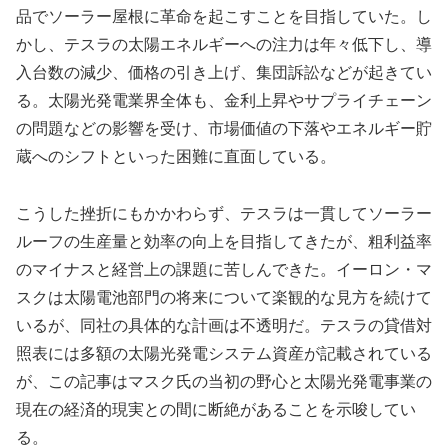
品でソーラー屋根に革命を起こすことを目指していた。し
かし、テスラの太陽エネルギーへの注力は年々低下し、導
入台数の減少、価格の引き上げ、集団訴訟などが起きてい
る。太陽光発電業界全体も、金利上昇やサプライチェーン
の問題などの影響を受け、市場価値の下落やエネルギー貯
蔵へのシフトといった困難に直面している。
こうした挫折にもかかわらず、テスラは一貫してソーラー
ルーフの生産量と効率の向上を目指してきたが、粗利益率
のマイナスと経営上の課題に苦しんできた。イーロン・マ
スクは太陽電池部門の将来について楽観的な見方を続けて
いるが、同社の具体的な計画は不透明だ。テスラの貸借対
照表には多額の太陽光発電システム資産が記載されている
が、この記事はマスク氏の当初の野心と太陽光発電事業の
現在の経済的現実との間に断絶があることを示唆してい
る。