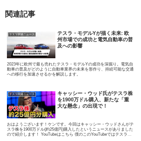
関連記事
テスラ・モデルYが描く未来: 欧
テスラ関連ニュース
州市場での成功と電気自動車の普
及への影響
2023年に欧州で最も売れたテスラ・モデルYの成功を深掘り。電気自
動車の普及がどのように自動車業界の未来を形作り、持続可能な交通
への移行を加速させるかを解説します。
キャッシー・ウッド氏がテスラ株
テスラ関連ニュース
を1900万ドル購入、新たな「重
大な懸念」の出現で！
おはようございます！ケンです。今回はキャッシー・ウッドさんがテ
スラ株を1900万ドル(約25億円)購入したというニュースがありました
ので紹介します！ YouTubeはこちら 僕のこのYouTubeではテスラや
EVに...