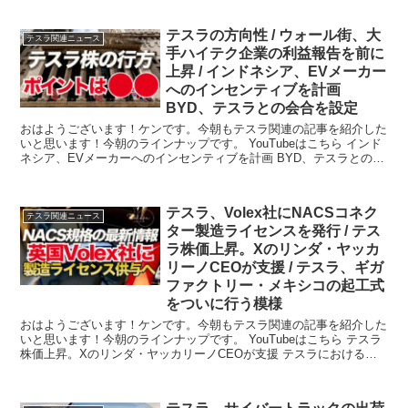
テスラの方向性 / ウォール街、大
テスラ関連ニュース
手ハイテク企業の利益報告を前に
上昇 / インドネシア、EVメーカー
へのインセンティブを計画
BYD、テスラとの会合を設定
おはようございます！ケンです。今朝もテスラ関連の記事を紹介した
いと思います！今朝のラインナップです。 YouTubeはこちら インド
ネシア、EVメーカーへのインセンティブを計画 BYD、テスラとの会
合を設定...
テスラ、Volex社にNACSコネク
テスラ関連ニュース
ター製造ライセンスを発行 / テス
ラ株価上昇。Xのリンダ・ヤッカ
リーノCEOが支援 / テスラ、ギガ
ファクトリー・メキシコの起工式
をついに行う模様
おはようございます！ケンです。今朝もテスラ関連の記事を紹介した
いと思います！今朝のラインナップです。 YouTubeはこちら テスラ
株価上昇。Xのリンダ・ヤッカリーノCEOが支援 テスラにおけるイ
ーロ...