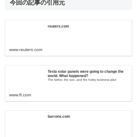
今回の記事の引用元
reuters.com
www.reuters.com
Tesla solar panels were going to change the
world. What happened?
The father, the sun, and the holey business plan
www.ft.com
barrons.com