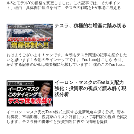
ル3とモデルYの価格を変更しました。この記事では、そのポイン
ト、理由、具体例に焦点を当て、テスラの戦略とEV市場に与える影
響を分析します。 ...
テスラ、積極的な増産に踏み切る
テスラ関連ニュース
おはようございます！ケンです。今朝もテスラ関連の記事を紹介した
いと思います！今朝のラインナップです。 YouTubeはこちら 今回、
紹介する記事のURLは概要欄に記載しています！ 僕のこのYouTub...
イーロン・マスクのTesla支配力
テスラ関連ニュース
強化：投資家の視点で読み解く現
状分析
イーロン・マスク氏のTesla株式に関する最新戦略を深く分析。資本
利得税、市場影響、投資家のリスク評価について専門家の視点で解説
します。テスラ株の将来性と投資判断に役立つ情報を提供