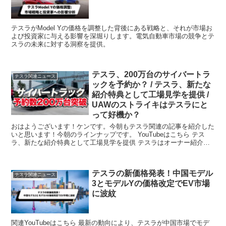
テスラがModel Yの価格を調整した背後にある戦略と、それが市場お
よび投資家に与える影響を深堀りします。電気自動車市場の競争とテ
スラの未来に対する洞察を提供。
テスラ、200万台のサイバートラ
テスラ関連ニュース
ックを予約か？ / テスラ、新たな
紹介特典として工場見学を提供 /
UAWのストライキはテスラにと
って好機か？
おはようございます！ケンです。今朝もテスラ関連の記事を紹介した
いと思います！今朝のラインナップです。 YouTubeはこちら テス
ラ、新たな紹介特典として工場見学を提供 テスラはオーナー紹介プ
ログラム...
テスラの新価格発表！中国モデル
テスラ関連ニュース
3とモデルYの価格改定でEV市場
に波紋
関連YouTubeはこちら 最新の動向により、テスラが中国市場でモデ