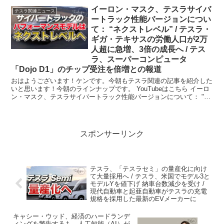
イーロン・マスク、テスラサイバ
テスラ関連ニュース
ートラック性能バージョンについ
て： “ネクストレベル” / テスラ・
ギガ・テキサスの労働人口が2万
人超に急増、3倍の成長へ / テス
ラ、スーパーコンピュータ
「Dojo D1」のチップ受注を倍増との報道
おはようございます！ケンです。今朝もテスラ関連の記事を紹介した
いと思います！今朝のラインナップです。 YouTubeはこちら イーロ
ン・マスク、テスラサイバートラック性能バージョンについて： "ネ
クストレベ...
スポンサーリンク
テスラ、「テスラセミ」の量産化に向け
て大量採用へ / テスラ、米国でモデル3と
モデルYを値下げ 納車台数減少を受け /
現代自動車と起亜自動車がテスラの充電
規格を採用した最新のEVメーカーに
キャシー・ウッド、経済のハードランデ
ィングを警告するも、人工知能（AI）が