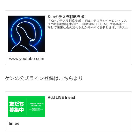
Kenのテスラ戦略ラボ
「Kenのテスラ戦略ラボ」では、テスラやイーロン・マス
クの最新動向を中心に、 自動運転FSD、AI、エネルギー、
そして未来社会の変化をわかりやすく分析します。 テスラ
株価や製造戦略、ロボタクシー、Optimusなどの新技術
を、 ニュースではなく “Kenの視点” で深掘り。 世界の動
きを未来から逆算して読み解く、分析...
www.youtube.com
ケンの公式ライン登録はこちらより
Add LINE friend
lin.ee