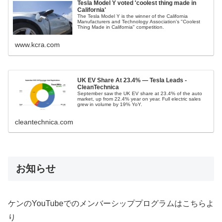
Tesla Model Y voted 'coolest thing made in
California'
The Tesla Model Y is the winner of the California
Manufacturers and Technology Association's "Coolest
Thing Made in California" competition.
www.kcra.com
UK EV Share At 23.4% — Tesla Leads -
CleanTechnica
September saw the UK EV share at 23.4% of the auto
market, up from 22.4% year on year. Full electric sales
grew in volume by 19% YoY.
cleantechnica.com
お知らせ
ケンのYouTubeでのメンバーシッププログラムはこちらよ
り