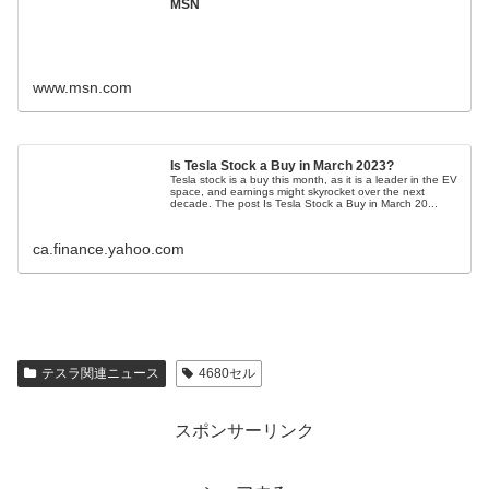
MSN
www.msn.com
Is Tesla Stock a Buy in March 2023?
Tesla stock is a buy this month, as it is a leader in the EV
space, and earnings might skyrocket over the next
decade. The post Is Tesla Stock a Buy in March 20...
ca.finance.yahoo.com
テスラ関連ニュース
4680セル
スポンサーリンク