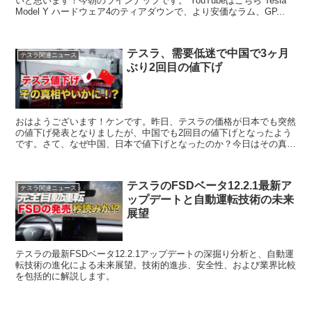
いと思います！今朝のラインナップです。 YouTubeはこちら Tesla
Model Y ハードウェア4のティアダウンで、より安価なラム、GP...
テスラ、需要低迷で中国で3ヶ月
テスラ関連ニュース
ぶり2回目の値下げ
おはようございます！ケンです。昨日、テスラの価格が日本でも突然
の値下げ発表となりましたが、中国でも2回目の値下げとなったよう
です。さて、なぜ中国、日本で値下げとなったのか？今日はその真相
に迫った記事を紹介します！ YouTubeはこ...
テスラのFSDベータ12.2.1最新ア
テスラ関連ニュース
ップデートと自動運転技術の未来
展望
テスラの最新FSDベータ12.2.1アップデートの深掘り分析と、自動運
転技術の進化による未来展望。技術的進歩、安全性、および業界比較
を包括的に解説します。